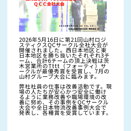
お問い合わせ
警備・管財サービス
九州・沖縄エリア
人材サービス
2026年5月16日に第21回山村ロジ
スティクスQCサークル全社大会が
開催されました。西日本地区と東
日本地区を勝ち抜いたそれぞれ3チ
ーム、合計6チームの頂上決戦は茨
木営業所のTttt（フォーティ）サ
ークルが最優秀賞を受賞し、7月の
山村グループ大会に臨みます。
弊社社員の仕事は改善活動です。現
場の人たちが安心かつ安全に働け
るように業務改善や職場環境の改
善に努め、その事例をQCサークル
大会や全日本物流改善事例大会で
発表し、各種賞を受賞しています。