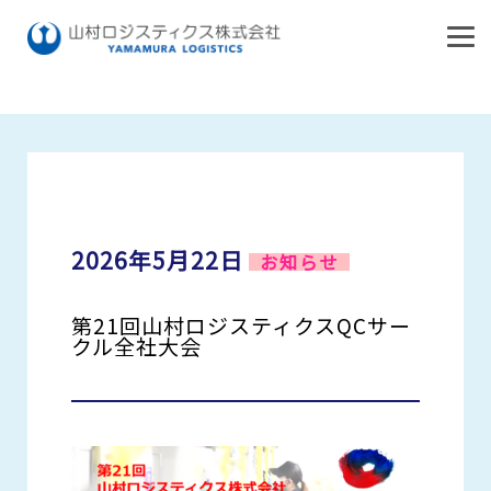
HOME
お知らせ
第21回山村ロジスティクスQCサークル全社大会
HOME
お知らせ
私たちの想い
2026年5月22日
お知らせ
会社案内
第21回山村ロジスティクスQCサー
事業案内
会社概要
クル全社大会
経営理念・ご挨拶
拠点案内
トータルサービス
アクセス
輸配送サービス
リクルート
東日本エリア
オペレーションサービス
関西・東海エリア