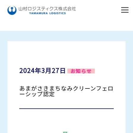
HOME
お知らせ
あまがさきまちなみクリーンフェローシップ認定
HOME
お知らせ
私たちの想い
2024年3月27日
お知らせ
会社案内
あまがさきまちなみクリーンフェロ
事業案内
会社概要
ーシップ認定
経営理念・ご挨拶
拠点案内
トータルサービス
アクセス
輸配送サービス
リクルート
東日本エリア
オペレーションサービス
関西・東海エリア