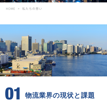
お問い合わせ
HOME
私たちの想い
警備・管財サービス
九州・沖縄エリア
人材サービス
物流業界の現状と課題