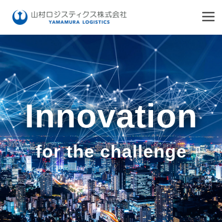
HOME
お知らせ
私たちの想い
Innovation
会社案内
事業案内
会社概要
for the challenge
経営理念・ご挨拶
拠点案内
トータルサービス
アクセス
輸配送サービス
リクルート
東日本エリア
オペレーションサービス
関西・東海エリア